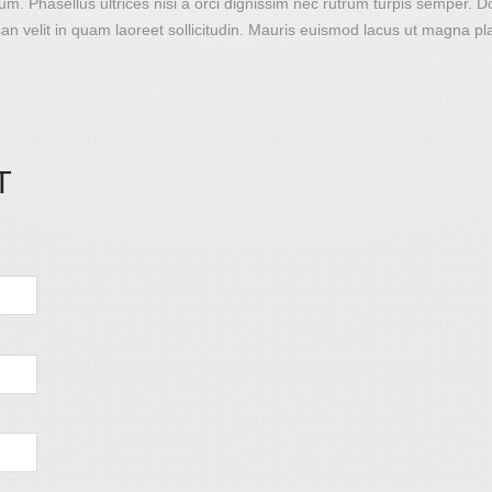
m. Phasellus ultrices nisi a orci dignissim nec rutrum turpis semper. Don
san velit in quam laoreet sollicitudin. Mauris euismod lacus ut magna p
T