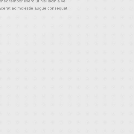
ec tempor libero ut nisl lacinia vel
lacerat ac molestie augue consequat.