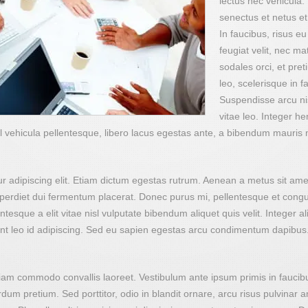
lectus nec vehicula.
senectus et netus e
In faucibus, risus e
feugiat velit, nec mat
sodales orci, et pre
leo, scelerisque in fa
Suspendisse arcu nisl
vitae leo. Integer he
vel vehicula pellentesque, libero lacus egestas ante, a bibendum mauris 
r adipiscing elit. Etiam dictum egestas rutrum. Aenean a metus sit am
mperdiet dui fermentum placerat. Donec purus mi, pellentesque et congue
ntesque a elit vitae nisl vulputate bibendum aliquet quis velit. Integer a
idunt leo id adipiscing. Sed eu sapien egestas arcu condimentum dapibu
tiam commodo convallis laoreet. Vestibulum ante ipsum primis in faucibus
um pretium. Sed porttitor, odio in blandit ornare, arcu risus pulvinar an