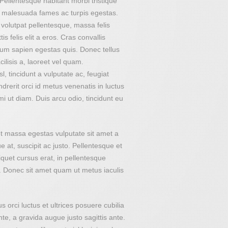
 Pellentesque habitant morbi tristique
t malesuada fames ac turpis egestas.
u volutpat pellentesque, massa felis
tis felis elit a eros. Cras convallis
tium sapien egestas quis. Donec tellus
cilisis a, laoreet vel quam.
, tincidunt a vulputate ac, feugiat
ndrerit orci id metus venenatis in luctus
mi ut diam. Duis arcu odio, tincidunt eu
et massa egestas vulputate sit amet a
 at, suscipit ac justo. Pellentesque et
liquet cursus erat, in pellentesque
s. Donec sit amet quam ut metus iaculis
 orci luctus et ultrices posuere cubilia
te, a gravida augue justo sagittis ante.