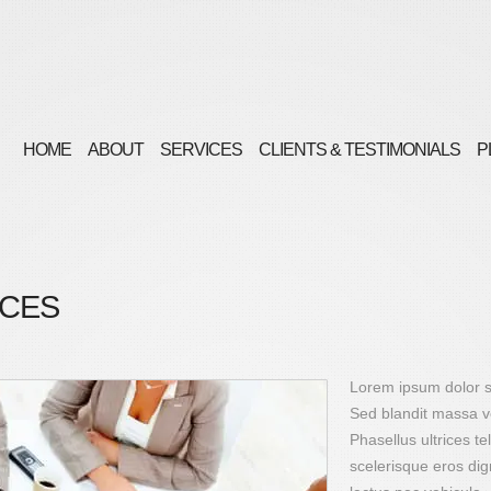
HOME
ABOUT
SERVICES
CLIENTS & TESTIMONIALS
P
ICES
Lorem ipsum dolor si
Sed blandit massa ve
Phasellus ultrices t
scelerisque eros dign